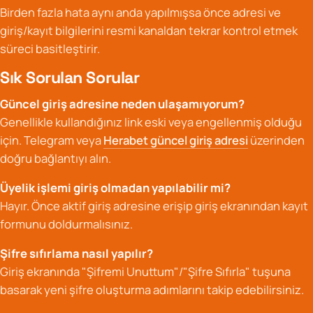
Birden fazla hata aynı anda yapılmışsa önce adresi ve
giriş/kayıt bilgilerini resmi kanaldan tekrar kontrol etmek
süreci basitleştirir.
Sık Sorulan Sorular
Güncel giriş adresine neden ulaşamıyorum?
Genellikle kullandığınız link eski veya engellenmiş olduğu
için. Telegram veya
Herabet güncel giriş adresi
üzerinden
doğru bağlantıyı alın.
Üyelik işlemi giriş olmadan yapılabilir mi?
Hayır. Önce aktif giriş adresine erişip giriş ekranından kayıt
formunu doldurmalısınız.
Şifre sıfırlama nasıl yapılır?
Giriş ekranında "Şifremi Unuttum"/"Şifre Sıfırla" tuşuna
basarak yeni şifre oluşturma adımlarını takip edebilirsiniz.