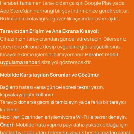
Herabet tamamen tarayıcıdan çalışır, Google Play ya da
App Store'dan herhangi bir şey indirmenize gerek yoktur.
Bu kullanım kolaylığı ve güvenlik açısından avantajdır.
Tarayıcıdan Erişim ve Ana Ekrana Kısayol:
Cihazınızın tarayıcısından güncel adresi açın. Dilerseniz
siteyi ana ekrana ekleyip uygulama gibi ulaşabilirsiniz.
Kısayol ekleme işlemini bilmiyorsanız
Herabet mobil
uygulama rehberi
size yol gösterecektir.
Mobilde Karşılaşılan Sorunlar ve Çözümü:
Bağlantı hatası varsa güncel adresi tekrar yazın,
kopyala/yapıştır kullanın.
Tarayıcı donarsa geçmişi temizleyin ya da farklı bir tarayıcı
kullanın.
Mobil veri üzerinden erişilemiyorsa Wi-Fi ile tekrar deneyin.
Öneri:
Mobilde hata yapma payı daha yüksek olduğu için
bağlantıyı doğrudan Telegram veya X hesabımızdan almak