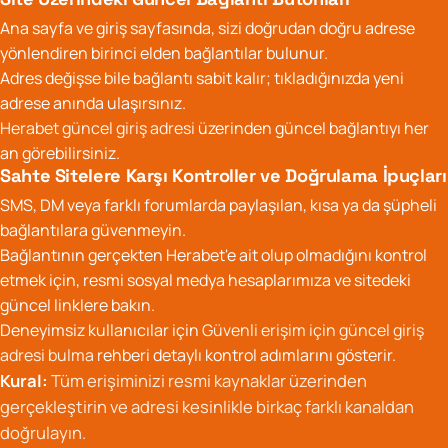
Ana sayfa ve giriş sayfasında, sizi doğrudan doğru adrese
yönlendiren birinci elden bağlantılar bulunur.
Adres değişse bile bağlantı sabit kalır; tıkladığınızda yeni
adrese anında ulaşırsınız.
Herabet güncel giriş adresi
üzerinden güncel bağlantıyı her
an görebilirsiniz.
Sahte Sitelere Karşı Kontroller ve Doğrulama İpuçları
SMS, DM veya farklı forumlarda paylaşılan, kısa ya da şüpheli
bağlantılara güvenmeyin.
Bağlantının gerçekten Herabet'e ait olup olmadığını kontrol
etmek için, resmi sosyal medya hesaplarımıza ve sitedeki
güncel linklere bakın.
Deneyimsiz kullanıcılar için
Güvenli erişim için güncel giriş
adresi bulma
rehberi detaylı kontrol adımlarını gösterir.
Kural:
Tüm erişiminizi resmi kaynaklar üzerinden
gerçekleştirin ve adresi kesinlikle birkaç farklı kanaldan
doğrulayın.