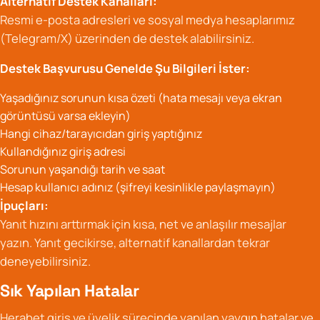
Alternatif Destek Kanalları:
Resmi e-posta adresleri ve sosyal medya hesaplarımız
(Telegram/X) üzerinden de destek alabilirsiniz.
Destek Başvurusu Genelde Şu Bilgileri İster:
Yaşadığınız sorunun kısa özeti (hata mesajı veya ekran
görüntüsü varsa ekleyin)
Hangi cihaz/tarayıcıdan giriş yaptığınız
Kullandığınız giriş adresi
Sorunun yaşandığı tarih ve saat
Hesap kullanıcı adınız (şifreyi kesinlikle paylaşmayın)
İpuçları:
Yanıt hızını arttırmak için kısa, net ve anlaşılır mesajlar
yazın. Yanıt gecikirse, alternatif kanallardan tekrar
deneyebilirsiniz.
Sık Yapılan Hatalar
Herabet giriş ve üyelik sürecinde yapılan yaygın hatalar ve