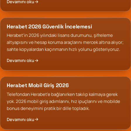
Devamını oku
Herabet 2026 Güvenlik İncelemesi
REHBER
Herabet'in 2026 yılındaki lisans durumunu, şifreleme
altyapısını ve hesap koruma araçlarını mercek altına alıyor;
sahte kopyalardan kaçınmanın hızlı yolunu gösteriyoruz.
Devamını oku
Herabet Mobil Giriş 2026
REHBER
Telefondan Herabet'e bağlanırken takılıp kalmaya gerek
yok. 2026 mobil giriş adımlarını, hız ipuçlarını ve mobilde
bonus deneyimini pratik bir dille topladık.
Devamını oku