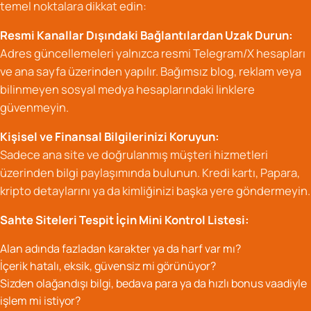
temel noktalara dikkat edin:
Resmi Kanallar Dışındaki Bağlantılardan Uzak Durun:
Adres güncellemeleri yalnızca resmi Telegram/X hesapları
ve ana sayfa üzerinden yapılır. Bağımsız blog, reklam veya
bilinmeyen sosyal medya hesaplarındaki linklere
güvenmeyin.
Kişisel ve Finansal Bilgilerinizi Koruyun:
Sadece ana site ve doğrulanmış müşteri hizmetleri
üzerinden bilgi paylaşımında bulunun. Kredi kartı, Papara,
kripto detaylarını ya da kimliğinizi başka yere göndermeyin.
Sahte Siteleri Tespit İçin Mini Kontrol Listesi:
Alan adında fazladan karakter ya da harf var mı?
İçerik hatalı, eksik, güvensiz mi görünüyor?
Sizden olağandışı bilgi, bedava para ya da hızlı bonus vaadiyle
işlem mi istiyor?