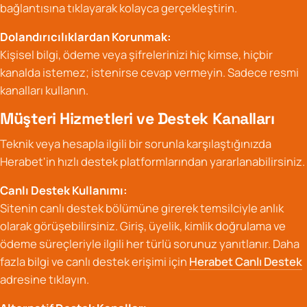
bağlantısına tıklayarak kolayca gerçekleştirin.
Dolandırıcılıklardan Korunmak:
Kişisel bilgi, ödeme veya şifrelerinizi hiç kimse, hiçbir
kanalda istemez; istenirse cevap vermeyin. Sadece resmi
kanalları kullanın.
Müşteri Hizmetleri ve Destek Kanalları
Teknik veya hesapla ilgili bir sorunla karşılaştığınızda
Herabet'in hızlı destek platformlarından yararlanabilirsiniz.
Canlı Destek Kullanımı:
Sitenin canlı destek bölümüne girerek temsilciyle anlık
olarak görüşebilirsiniz. Giriş, üyelik, kimlik doğrulama ve
ödeme süreçleriyle ilgili her türlü sorunuz yanıtlanır. Daha
fazla bilgi ve canlı destek erişimi için
Herabet Canlı Destek
adresine tıklayın.