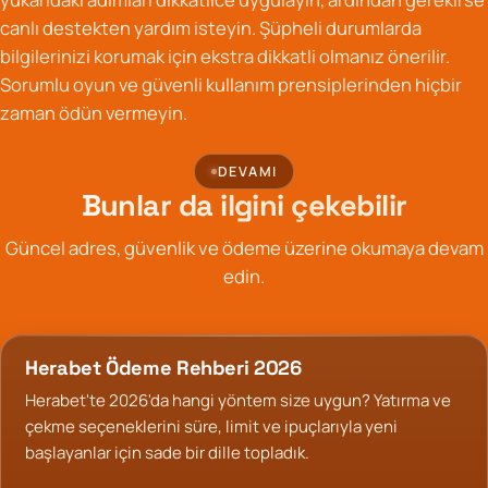
canlı destekten yardım isteyin. Şüpheli durumlarda
bilgilerinizi korumak için ekstra dikkatli olmanız önerilir.
Sorumlu oyun ve güvenli kullanım prensiplerinden hiçbir
zaman ödün vermeyin.
DEVAMI
Bunlar da ilgini çekebilir
Güncel adres, güvenlik ve ödeme üzerine okumaya devam
edin.
Herabet Ödeme Rehberi 2026
REHBER
Herabet'te 2026'da hangi yöntem size uygun? Yatırma ve
çekme seçeneklerini süre, limit ve ipuçlarıyla yeni
başlayanlar için sade bir dille topladık.