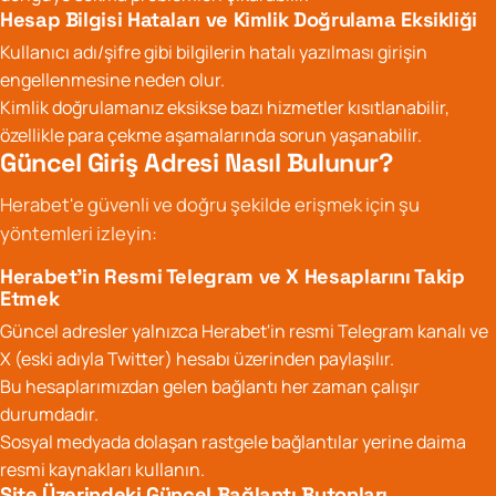
Hesap Bilgisi Hataları ve Kimlik Doğrulama Eksikliği
Kullanıcı adı/şifre gibi bilgilerin hatalı yazılması girişin
engellenmesine neden olur.
Kimlik doğrulamanız eksikse bazı hizmetler kısıtlanabilir,
özellikle para çekme aşamalarında sorun yaşanabilir.
Güncel Giriş Adresi Nasıl Bulunur?
Herabet'e güvenli ve doğru şekilde erişmek için şu
yöntemleri izleyin:
Herabet'in Resmi Telegram ve X Hesaplarını Takip
Etmek
Güncel adresler yalnızca Herabet'in resmi Telegram kanalı ve
X (eski adıyla Twitter) hesabı üzerinden paylaşılır.
Bu hesaplarımızdan gelen bağlantı her zaman çalışır
durumdadır.
Sosyal medyada dolaşan rastgele bağlantılar yerine daima
resmi kaynakları kullanın.
Site Üzerindeki Güncel Bağlantı Butonları