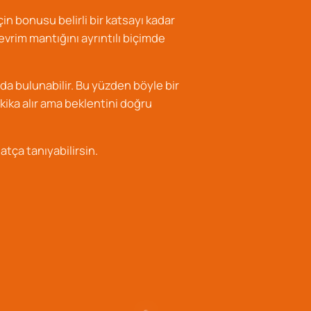
 bonusu belirli bir katsayı kadar
rim mantığını ayrıntılı biçimde
 da bulunabilir. Bu yüzden böyle bir
ika alır ama beklentini doğru
tça tanıyabilirsin.