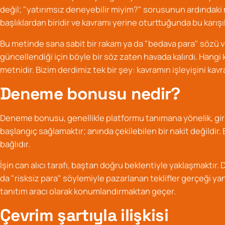
değil; "yatırımsız deneyebilir miyim?" sorusunun ardındaki 
başlıklardan biridir ve kavramı yerine oturttuğunda bu karışı
Bu metinde sana sabit bir rakam ya da "bedava para" sözü v
güncellendiği için böyle bir söz zaten havada kalırdı. Hang
metnidir. Bizim derdimiz tek bir şey: kavramın işleyişini kav
Deneme bonusu nedir?
Deneme bonusu, genellikle platformu tanımana yönelik, giriş
başlangıç sağlamaktır; anında çekilebilen bir nakit değildir. 
bağlıdır.
İşin can alıcı tarafı, baştan doğru beklentiyle yaklaşmaktır.
da "risksiz para" söylemiyle pazarlanan teklifler gerçeği yan
tanıtım aracı olarak konumlandırmaktan geçer.
Çevrim şartıyla ilişkisi