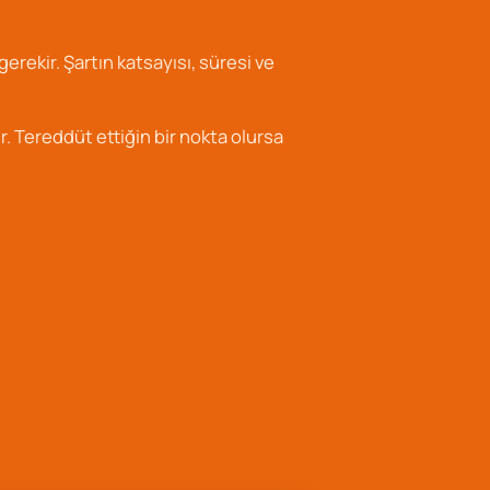
ekir. Şartın katsayısı, süresi ve
. Tereddüt ettiğin bir nokta olursa