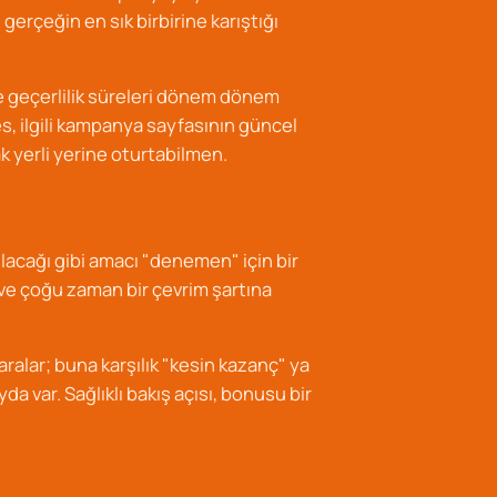
erçeğin en sık birbirine karıştığı
ve geçerlilik süreleri dönem dönem
s, ilgili kampanya sayfasının güncel
ak yerli yerine oturtabilmen.
ılacağı gibi amacı "denemen" için bir
a ve çoğu zaman bir çevrim şartına
ralar; buna karşılık "kesin kazanç" ya
a var. Sağlıklı bakış açısı, bonusu bir