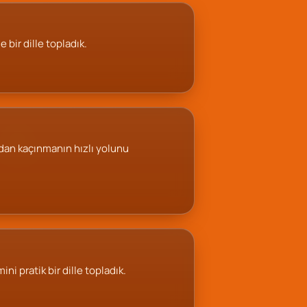
bir dille topladık.
rdan kaçınmanın hızlı yolunu
i pratik bir dille topladık.