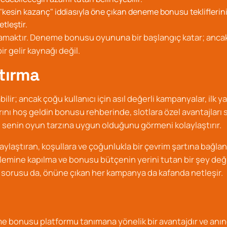
"kesin kazanç" iddiasıyla öne çıkan deneme bonusu tekliflerini
tleştir.
amaktır. Deneme bonusu oyununa bir başlangıç katar; ancak
r gelir kaynağı değil.
tırma
ir; ancak çoğu kullanıcı için asıl değerli kampanyalar, ilk ya
arını hoş geldin bonusu rehberinde, slotlara özel avantajları 
 senin oyun tarzına uygun olduğunu görmeni kolaylaştırır.
aştıran, koşullara ve çoğunlukla bir çevrim şartına bağlana
lemine kapılma ve bonusu bütçenin yerini tutan bir şey değ
" sorusu da, önüne çıkan her kampanya da kafanda netleşir.
 bonusu platformu tanımana yönelik bir avantajdır ve anında