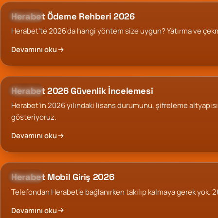
Herabet Ödeme Rehberi 2026
REHBER
Herabet'te 2026'da hangi yöntem size uygun? Yatırma ve çekme s
Devamını oku
Herabet 2026 Güvenlik İncelemesi
REHBER
Herabet'in 2026 yılındaki lisans durumunu, şifreleme altyapısı
gösteriyoruz.
Devamını oku
Herabet Mobil Giriş 2026
REHBER
Telefondan Herabet'e bağlanırken takılıp kalmaya gerek yok. 202
Devamını oku