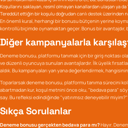
Koşullarını saklayan, resmî olmayan kanallardan ulaşan ya da 
Tereddüt ettiğin bir koşulu doğrudan
canlı destek
üzerinden ne
En önemli kural, herhangi bir bonusu bütçenin yerine koym
kontrollü biçimde oynamaktan geçer. Bonus bir avantajdır, bi
Diğer kampanyalarla karşılaş
Deneme bonusu, platformu tanımak için bir giriş noktası olabil
ve düzenli oyuncuya sunulan avantajlardır. İlk üyelik fırsatl
aldık. Bu kampanyaları yan yana değerlendirmek, hangisinin
Toparlarsak deneme bonusu, platformu tanıma sürecini kolayl
abartmadan kur, koşul metnini önce oku, "bedava para" söy
say. Bu refleksi edindiğinde "yatırımsız deneyebilir miyim?
Sıkça Sorulanlar
Deneme bonusu gerçekten bedava para mı?
Hayır. Deneme