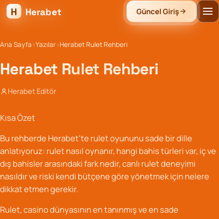
H
Herabet
Güncel Giriş
Ana Sayfa
›
Yazılar
›
Herabet Rulet Rehberi
Herabet Rulet Rehberi
Herabet Editör
Kısa Özet
Bu rehberde Herabet'te rulet oyununu sade bir dille
anlatıyoruz: rulet nasıl oynanır, hangi bahis türleri var, iç ve
dış bahisler arasındaki fark nedir, canlı rulet deneyimi
nasıldır ve riski kendi bütçene göre yönetmek için nelere
dikkat etmen gerekir.
Rulet, casino dünyasının en tanınmış ve en sade