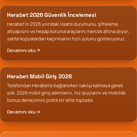
Herabet 2026 Güvenlik İncelemesi
REHBER
Herabet'in 2026 yılındaki lisans durumunu, şifreleme
altyapısını ve hesap koruma araçlarını mercek altına alıyor;
sahte kopyalardan kaçınmanın hızlı yolunu gösteriyoruz.
Devamını oku
Herabet Mobil Giriş 2026
REHBER
Telefondan Herabet'e bağlanırken takılıp kalmaya gerek
yok. 2026 mobil giriş adımlarını, hız ipuçlarını ve mobilde
bonus deneyimini pratik bir dille topladık.
Devamını oku