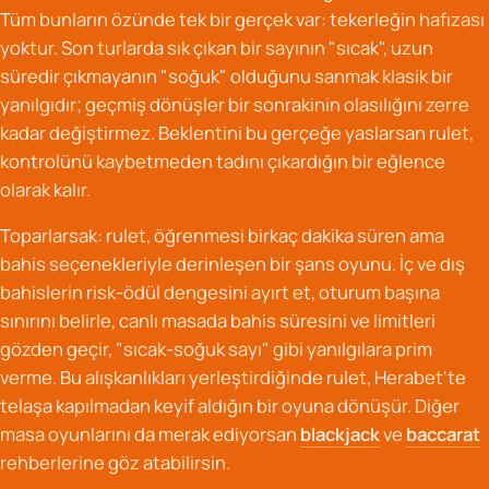
Tüm bunların özünde tek bir gerçek var: tekerleğin hafızası
yoktur. Son turlarda sık çıkan bir sayının "sıcak", uzun
süredir çıkmayanın "soğuk" olduğunu sanmak klasik bir
yanılgıdır; geçmiş dönüşler bir sonrakinin olasılığını zerre
kadar değiştirmez. Beklentini bu gerçeğe yaslarsan rulet,
kontrolünü kaybetmeden tadını çıkardığın bir eğlence
olarak kalır.
Toparlarsak: rulet, öğrenmesi birkaç dakika süren ama
bahis seçenekleriyle derinleşen bir şans oyunu. İç ve dış
bahislerin risk-ödül dengesini ayırt et, oturum başına
sınırını belirle, canlı masada bahis süresini ve limitleri
gözden geçir, "sıcak-soğuk sayı" gibi yanılgılara prim
verme. Bu alışkanlıkları yerleştirdiğinde rulet, Herabet'te
telaşa kapılmadan keyif aldığın bir oyuna dönüşür. Diğer
masa oyunlarını da merak ediyorsan
blackjack
ve
baccarat
rehberlerine göz atabilirsin.