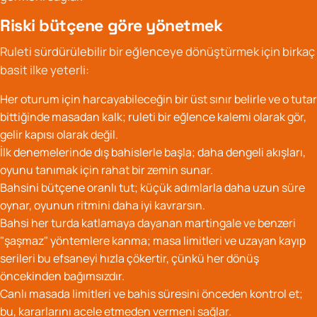
Riski bütçene göre yönetmek
Ruleti sürdürülebilir bir eğlenceye dönüştürmek için birkaç
basit ilke yeterli:
Her oturum için harcayabileceğin bir üst sınır belirle ve o tutar
bittiğinde masadan kalk; ruleti bir eğlence kalemi olarak gör,
gelir kapısı olarak değil.
İlk denemelerinde dış bahislerle başla; daha dengeli akışları,
oyunu tanımak için rahat bir zemin sunar.
Bahsini bütçene oranlı tut; küçük adımlarla daha uzun süre
oynar, oyunun ritmini daha iyi kavrarsın.
Bahsi her turda katlamaya dayanan martingale ve benzeri
"şaşmaz" yöntemlere kanma; masa limitleri ve uzayan kayıp
serileri bu efsaneyi hızla çökertir, çünkü her dönüş
öncekinden bağımsızdır.
Canlı masada limitleri ve bahis süresini önceden kontrol et;
bu, kararlarını acele etmeden vermeni sağlar.