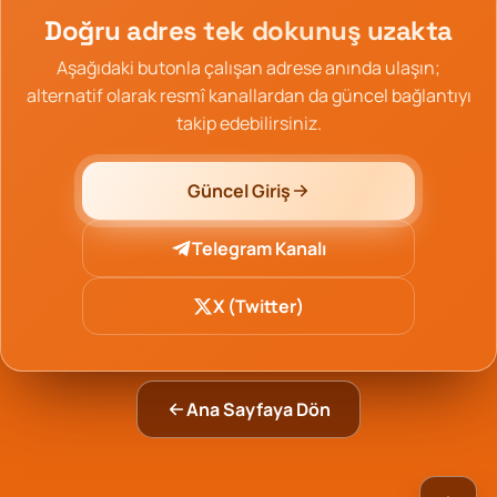
Doğru adres tek dokunuş uzakta
Aşağıdaki butonla çalışan adrese anında ulaşın;
alternatif olarak resmî kanallardan da güncel bağlantıyı
takip edebilirsiniz.
Güncel Giriş
Telegram Kanalı
X (Twitter)
Ana Sayfaya Dön